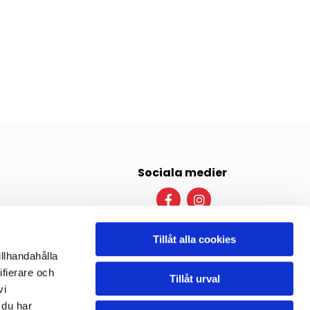
Sociala medier
Tillåt alla cookies
illhandahålla
ifierare och
 oss gärna!

Tillåt urval
vi
 du har
Falun