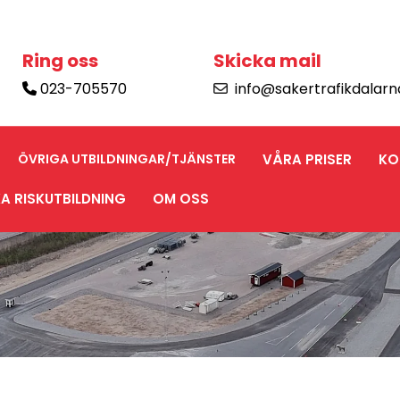
Ring oss
Skicka mail
023-705570
info@sakertrafikdalarn


ÖVRIGA UTBILDNINGAR/TJÄNSTER
VÅRA PRISER
KO
A RISKUTBILDNING
OM OSS