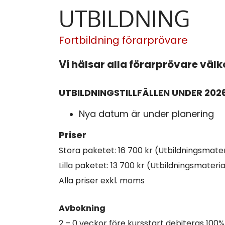
UTBILDNING
Fortbildning förarprövare
V
i hälsar alla förarprövare v
UTBILDNINGSTILLFÄLLEN UNDER 202
Nya datum är under planering
Priser
Stora paketet: 16 700 kr (Utbildningsmateri
Lilla paketet: 13 700 kr (Utbildningsmateri
Alla priser exkl. moms
Avbokning
2 – 0 veckor före kursstart debiteras 100%