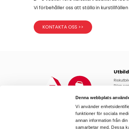
Vi förbehåller oss att ställa in kurstillfälle
KONTAKTA OSS >>
Utbil
Riskutbil
Bilen so
Vägtran
Fortbild
Denna webbplats använde
Arbete p
Vi använder enhetsidentifie
Servicea
Sparsam
funktioner för sociala medi
Lastsäkr
annan information från din
Lastbilsv
023-705570

samarbetar med. Dessa kan