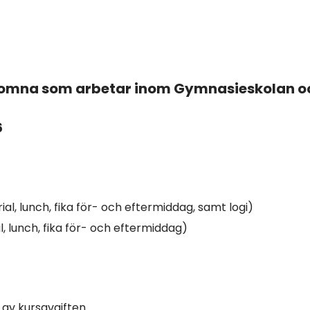
älkomna som arbetar inom Gymnasieskolan 
6
al, lunch, fika för- och eftermiddag, samt logi)
al, lunch, fika för- och eftermiddag)
 av kursavgiften