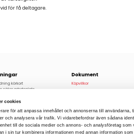
n vid för få deltagare.
dningar
Dokument
dning körkort
Köpvillkor
m säker arbetsplats
Integritet & cookies | GDPR
sportledare
ning förarprövare
r cookies
å väg
Företagsinformation
rare för att anpassa innehållet och annonserna till användarna, t
rbete på väg
 körning med Eco2 Trainer
er och analysera vår trafik. Vi vidarebefordrar även sådana ident
Vi finns även i Söderhamn, besök
ing
 enhet till de sociala medier och annons- och analysföretag som 
Säker Trafik Dalarna AB
olthytt
 i sin tur kombinera informationen med annan information som
Adress: Kniptjärnsberget 8, 791 93 