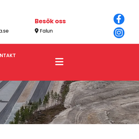
Besök oss
a.se
Falun

NTAKT