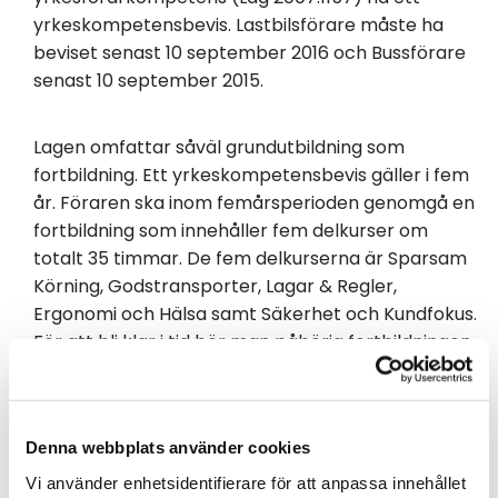
yrkeskompetensbevis. Lastbilsförare måste ha
beviset senast 10 september 2016 och Bussförare
senast 10 september 2015.
Lagen omfattar såväl grundutbildning som
fortbildning. Ett yrkeskompetensbevis gäller i fem
år. Föraren ska inom femårsperioden genomgå en
fortbildning som innehåller fem delkurser om
totalt 35 timmar. De fem delkurserna är Sparsam
Körning, Godstransporter, Lagar & Regler,
Ergonomi och Hälsa samt Säkerhet och Kundfokus.
För att bli klar i tid bör man påbörja fortbildningen
snarast. Vi kan även erbjuda utbildning på lördagar.
Pris vid köp av enskilda utbildningsdagar:
Denna webbplats använder cookies
Vardagar 1.480 kr per deltagare
Vi använder enhetsidentifierare för att anpassa innehållet