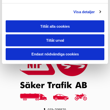
Visa detaljer
KONTAKTA OSS
Tillåt alla cookies
Tillåt urval
Endast nödvändiga cookies
023-705570
