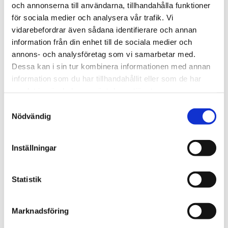
Lördagar + 15% per deltagare
och annonserna till användarna, tillhandahålla funktioner
för sociala medier och analysera vår trafik. Vi
vidarebefordrar även sådana identifierare och annan
Vid avbokning 2 - 0 veckor före kursstart debiteras
information från din enhet till de sociala medier och
100% av kursavgiften.
annons- och analysföretag som vi samarbetar med.
Dessa kan i sin tur kombinera informationen med annan
Vid utbildning av större grupper kontakta oss för
information som du har tillhandahållit eller som de har
offert.
samlat in när du har använt deras tjänster.
Möjlighet finns att flytta utbildningen till ort nära
Samtyckesval
er.
Nödvändig
Delkurs 1: Sparsam körning
Inställningar
Delkurs 2: Godstransporter (lastbil)
Delkurs 3: Lagar och regler
Statistik
Delkurs 4: Ergonomi och hälsa
Delkurs 5: Säkerhet och kundfokus
Marknadsföring