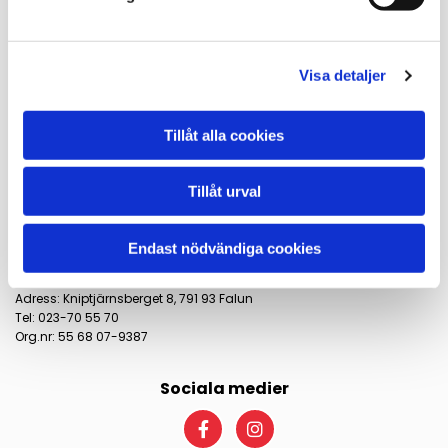
023-705570

info@sakertrafikdalarna.se

Visa detaljer
Dokument
Tillåt alla cookies
Köpvillkor
Integritet & cookies | GDPR
Tillåt urval
Företagsinformation
Endast nödvändiga cookies
Vi finns även i Söderhamn, besök oss gärna!

Säker Trafik Dalarna AB
Adress: Kniptjärnsberget 8, 791 93 Falun
Tel: 023-70 55 70
Org.nr: 55 68 07-9387
Sociala medier