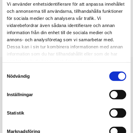
Vi använder enhetsidentifierare för att anpassa innehållet
och annonserna till användarna, tillhandahålla funktioner
BILEN SOM SÄKER ARBETSPLATS
för sociala medier och analysera vår trafik. Vi
vidarebefordrar även sådana identifierare och annan
VÅRA UTBILDNINGAR
information från din enhet till de sociala medier och
annons- och analysföretag som vi samarbetar med.
Dessa kan i sin tur kombinera informationen med annan
information som du har tillhandahållit eller som de har
samlat in när du har använt deras tjänster.
Samtyckesval
Nödvändig
Inställningar
Statistik
Marknadsföring